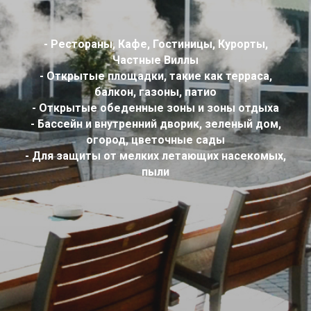
- Рестораны, Кафе, Гостиницы, Курорты,
Частные Виллы
- Открытые площадки, такие как терраса,
балкон, газоны, патио
- Открытые обеденные зоны и
зоны отдыха
- Бассейн и внутренний дворик, зеленый дом,
огород, цветочные сады
- Для защиты от мелких летающих насекомых,
пыли