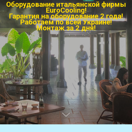
Оборудование итальянской фирмы
EuroCooling!
Г
арантия на оборудование 2 года!
Работаем по всей Украине!
Монтаж за 2 дня!