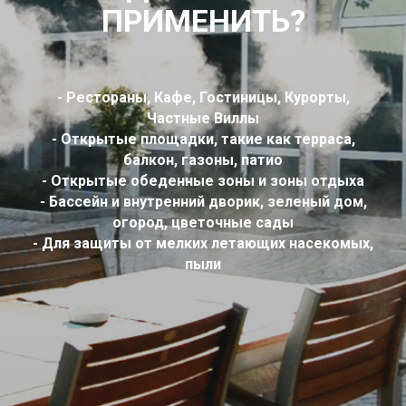
ПРИМЕНИТЬ?
- Рестораны, Кафе, Гостиницы, Курорты,
Частные Виллы
- Открытые площадки, такие как терраса,
балкон, газоны, патио
- Открытые обеденные зоны и
зоны отдыха
- Бассейн и внутренний дворик, зеленый дом,
огород, цветочные сады
- Для защиты от мелких летающих насекомых,
пыли