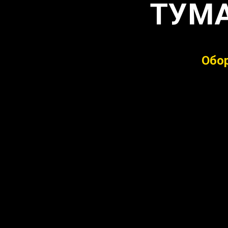
ТУМ
Обор