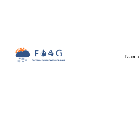
Итальянские системы
туманообразования в Украине
Главна